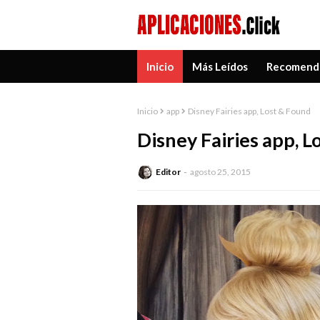
Inicio
Más Leídos
Recomend
Inicio
app
Disney Fairies app, Lost & Found
Disney Fairies app, L
Editor
agosto 25, 2015