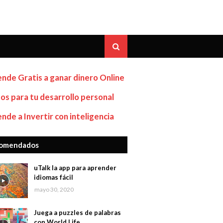
nde Gratis a ganar dinero Online
os para tu desarrollo personal
nde a Invertir con inteligencia
omendados
uTalk la app para aprender
idiomas fácil
mayo 30, 2020
Juega a puzzles de palabras
con World Life