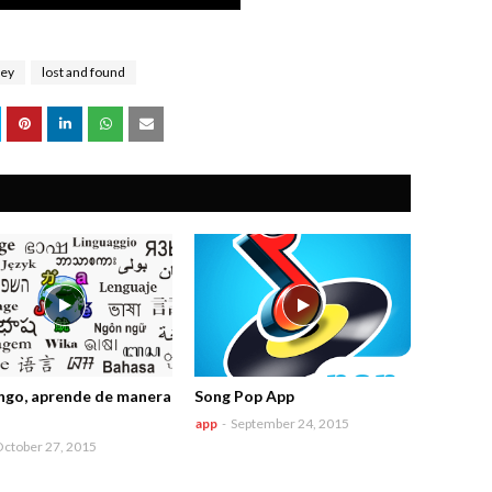
ney
lost and found
ngo, aprende de manera
Song Pop App
app
-
September 24, 2015
ctober 27, 2015