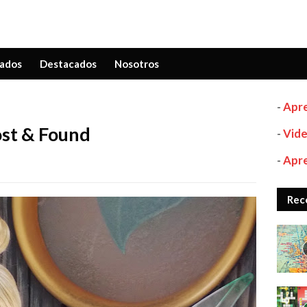
ados
Destacados
Nosotros
-
Apre
ost & Found
-
Vide
-
Apre
Rec