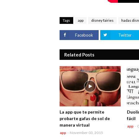
Tags
app
disney fairies
hadas dis
Facebook
Twitter
Related Posts
La app que te permite
Duoli
probarte gafas de sol de
fácil
manera virtual
app
-
O
app
-
November 03, 2015