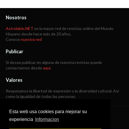
Nosotros
Astrolabio.NET
es la mayor red de revistas online del Mundo
Hispano desde hace más de 20 años.
Conoce
nuestra red
Publicar
Si desea publicar en alguna de nuestra revistas puede
contactarnos desde
aquí
.
Valores
Respetamos la libertad de expresión y la diversidad cultural. Así
como la igualdad de todas las personas.
Esta web usa cookies para mejorar su
Copyright © 1998 -
2026
experiencia
Informacion
Todos los derechos reservados