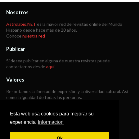
Nosotros
Astrolabio.NET
es la mayor red de revistas online del Mundo
Hispano desde hace más de 20 años.
Conoce
nuestra red
Publicar
Si desea publicar en alguna de nuestra revistas puede
contactarnos desde
aquí
.
Valores
Respetamos la libertad de expresión y la diversidad cultural. Así
como la igualdad de todas las personas.
Esta web usa cookies para mejorar su
Copyright © 1998 -
2026
experiencia
Informacion
Todos los derechos reservados
Ok