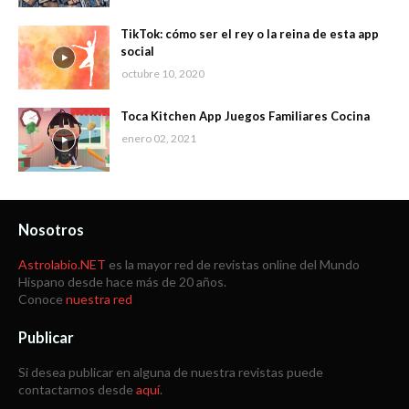
TikTok: cómo ser el rey o la reina de esta app
social
octubre 10, 2020
Toca Kitchen App Juegos Familiares Cocina
enero 02, 2021
Nosotros
Astrolabio.NET
es la mayor red de revistas online del Mundo
Hispano desde hace más de 20 años.
Conoce
nuestra red
Publicar
Si desea publicar en alguna de nuestra revistas puede
contactarnos desde
aquí
.