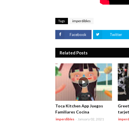
Tags
imperdibles
Facebook
Twitter
Related Posts
Toca Kitchen App Juegos
Greet
Familiares Cocina
tarje
imperdibles
-
January 02, 2021
imperd