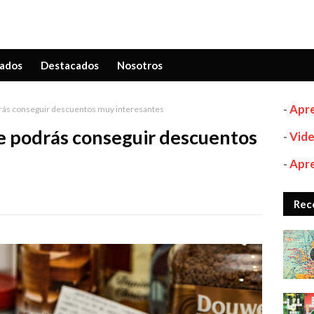
ados
Destacados
Nosotros
-
Apre
odrás conseguir descuentos muy interesantes
nde podrás conseguir descuentos
-
Vide
-
Apre
Rec