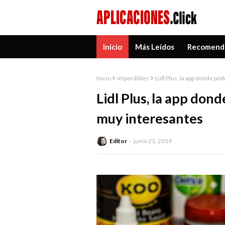
Inicio
Más Leídos
Recomend
Inicio
imperdibles
Lidl Plus, la app donde p
Lidl Plus, la app do
muy interesantes
Editor
junio 21, 2019