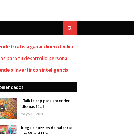
nde Gratis a ganar dinero Online
os para tu desarrollo personal
nde a Invertir con inteligencia
omendados
uTalk la app para aprender
idiomas fácil
mayo 30, 2020
Juega a puzzles de palabras
con World Life