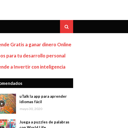
nde Gratis a ganar dinero Online
os para tu desarrollo personal
nde a Invertir con inteligencia
omendados
uTalk la app para aprender
idiomas fácil
mayo 30, 2020
Juega a puzzles de palabras
con World Life