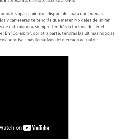
más interesante, dándote acceso al GPS.
e todos los aparcamientos disponibles para que puedas
jos y carreteras te tendrás que meter. No dejes de ¡mirar
y de esta manera, siempre tendrás la fortuna de ser el
e! En "
Comobity
", por otra parte, tendrás las últimas noticias
 colaborativas más llamativas del mercado actual de