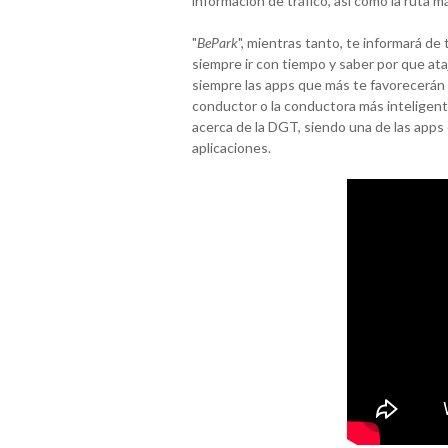
información de tráfico, así como la ruta 
"
BePark
", mientras tanto, te informará d
siempre ir con tiempo y saber por que ata
siempre las apps que más te favorecerán 
conductor o la conductora más inteligent
acerca de la DGT, siendo una de las apps
aplicaciones.