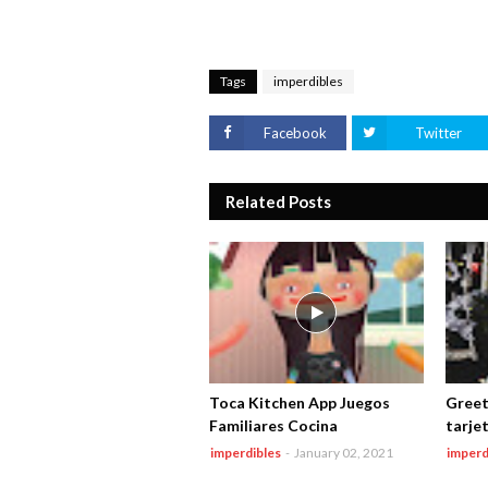
Tags
imperdibles
Facebook
Twitter
Related Posts
Toca Kitchen App Juegos
Greet
Familiares Cocina
tarje
imperdibles
-
January 02, 2021
imperd