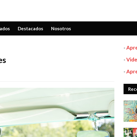
ados
Destacados
Nosotros
-
Apre
es
-
Vide
-
Apre
Rec