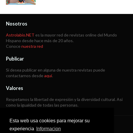
Nosotros
Astrolabio.NET
es la mayor red de revistas online del Mundo
Hispano desde hace más de 20 años.
Conoce
nuestra red
Publicar
Si desea publicar en alguna de nuestra revistas puede
contactarnos desde
aquí
.
Valores
Respetamos la libertad de expresión y la diversidad cultural. Así
como la igualdad de todas las personas.
Esta web usa cookies para mejorar su
Copyright © 1998 -
2026
experiencia
Informacion
Todos los derechos reservados