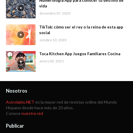
Numerología App para conocer tu destino de
vida
diciembre 07, 2020
TikTok: cómo ser el rey o la reina de esta app
social
octubre 10, 2020
Toca Kitchen App Juegos Familiares Cocina
enero 02, 2021
Nosotros
Astrolabio.NET
es la mayor red de revistas online del Mundo
Hispano desde hace más de 20 años.
Conoce
nuestra red
Publicar